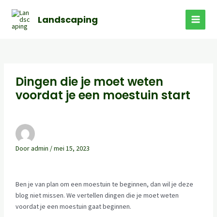
Ga
Bericht
MAI
naar
navigatie
Landscaping
MEN
de
inhoud
Dingen die je moet weten
voordat je een moestuin start
Door
admin
/
mei 15, 2023
Ben je van plan om een moestuin te beginnen, dan wil je deze
blog niet missen. We vertellen dingen die je moet weten
voordat je een moestuin gaat beginnen.